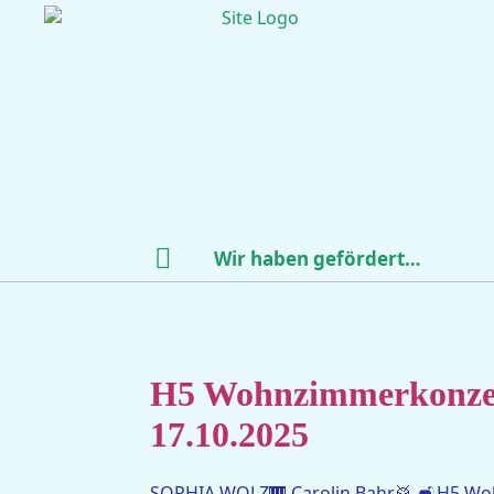
Wir haben gefördert…
H5 Wohnzimmerkonzer
17.10.2025
SOPHIA WOLZ🎹 Carolin Bahr🥁 🛋️H5 Wo